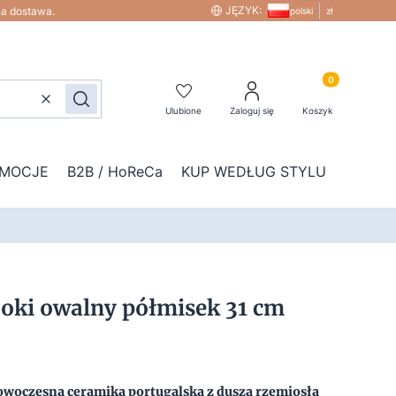
JĘZYK:
na dostawa.
polski
zł
Produkty w kos
Wyczyść
Szukaj
Ulubione
Zaloguj się
Koszyk
MOCJE
B2B / HoReCa
KUP WEDŁUG STYLU
DOD
boki owalny półmisek 31 cm
woczesna ceramika portugalska z duszą rzemiosła