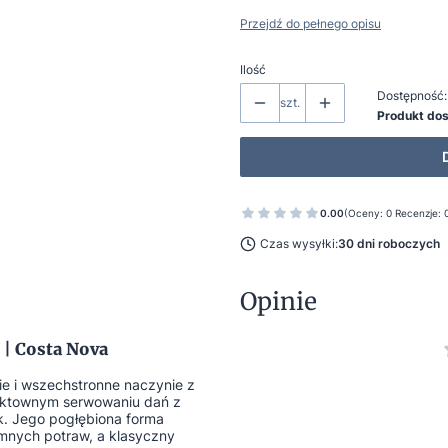
Przejdź do pełnego opisu
Ilość
Dostępność:
szt.
Produkt do
0.00
(Oceny: 0 Recenzje: 
Czas wysyłki:
30 dni roboczych
Opinie
 | Costa Nova
ie i wszechstronne naczynie z
fektownym serwowaniu dań z
k. Jego pogłębiona forma
mnych potraw, a klasyczny