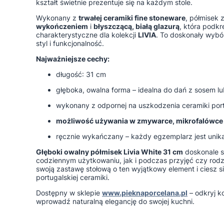
kształt świetnie prezentuje się na każdym stole.
Wykonany z
trwałej ceramiki fine stoneware
, półmisek
wykończeniem
i
błyszczącą, białą glazurą
, która podkre
charakterystyczne dla kolekcji
LIVIA
. To doskonały wybór
styl i funkcjonalność.
Najważniejsze cechy:
długość: 31 cm
głęboka, owalna forma – idealna do dań z sosem lu
wykonany z odpornej na uszkodzenia ceramiki port
możliwość używania w zmywarce, mikrofalówce i
ręcznie wykańczany – każdy egzemplarz jest unik
Głęboki owalny półmisek Livia White 31 cm
doskonale s
codziennym użytkowaniu, jak i podczas przyjęć czy rodz
swoją zastawę stołową o ten wyjątkowy element i ciesz si
portugalskiej ceramiki.
Dostępny w sklepie
www.pieknaporcelana.pl
– odkryj k
wprowadź naturalną elegancję do swojej kuchni.