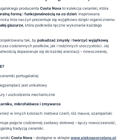
galskiego producenta
Costa Nova
to kolekcja ceramiki, która
uralną formą
i
funkcjonalnością na co dzień
. Inspirowana
ncka linia naczyń prezentuje się wyjątkowo dzięki organicznemu
ałej glazurze
, która podkreśla ręczne wykonanie każdego
projektowana tak, by
pobudzać zmysły
i
tworzyć wyjątkową
zas codziennych posiłków, jak i rodzinnych uroczystości. Jej
 łatwością dopasowuje się do każdej aranżacji – nowoczesnej,
TE?
ceramiki portugalskiej
egzemplarz jest unikatowy
ury i uszkodzenia mechaniczne
karniku, mikrofalówce i zmywarce
wnież w innych kolorach: matowa czerń, róż mauve, szampański
finiuje pojęcie codziennej zastawy stołowej – łączy nowoczesność,
ugalską tradycją ceramiki.
ramiki
Costa Nova
– dostępne w sklepie
www.pieknaporcelana.pl
.