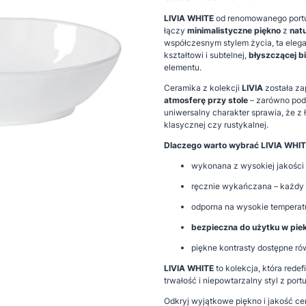
LIVIA WHITE
od renomowanego portu
łączy
minimalistyczne piękno
z
nat
współczesnym stylem życia, ta elega
kształtowi i subtelnej,
błyszczącej bi
elementu.
Ceramika z kolekcji
LIVIA
została za
atmosferę przy stole
– zarówno podc
uniwersalny charakter sprawia, że z
klasycznej czy rustykalnej.
Dlaczego warto wybrać LIVIA WHI
wykonana z wysokiej jakości 
ręcznie wykańczana – każdy 
odporna na wysokie temperat
bezpieczna do użytku w pie
piękne kontrasty dostępne ró
LIVIA WHITE
to kolekcja, która rede
trwałość i niepowtarzalny styl z port
Odkryj wyjątkowe piękno i jakość ce