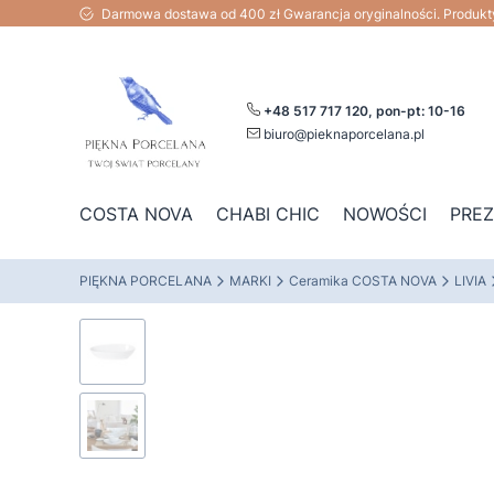
Darmowa dostawa od 400 zł Gwarancja oryginalności. Produk
+48 517 717 120, pon-pt: 10-16
biuro@pieknaporcelana.pl
COSTA NOVA
CHABI CHIC
NOWOŚCI
PRE
PIĘKNA PORCELANA
MARKI
Ceramika COSTA NOVA
LIVIA