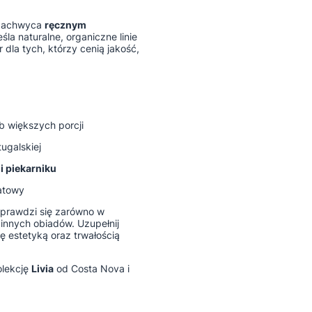
 zachwyca
ręcznym
śla naturalne, organiczne linie
 dla tych, którzy cenią jakość,
b większych porcji
ugalskiej
 piekarniku
atowy
prawdzi się zarówno w
innych obiadów. Uzupełnij
ę estetyką oraz trwałością
olekcję
Livia
od Costa Nova i