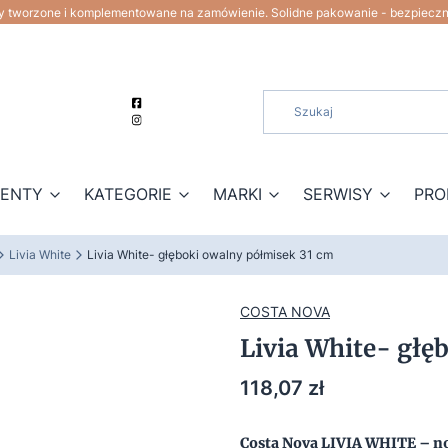
ty tworzone i komplementowane na zamówienie. Solidne pakowanie - bezpiecz
ZENTY
KATEGORIE
MARKI
SERWISY
PRO
Livia White
Livia White- głęboki owalny półmisek 31 cm
COSTA NOVA
Livia White- głę
Cena
118,07 zł
Costa Nova LIVIA WHITE – no