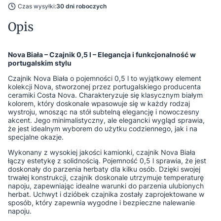
Czas wysyłki:
30 dni roboczych
Opis
Nova Biała – Czajnik 0,5 l – Elegancja i funkcjonalność w
portugalskim stylu
Czajnik Nova Biała o pojemności 0,5 l to wyjątkowy element
kolekcji Nova, stworzonej przez portugalskiego producenta
ceramiki Costa Nova. Charakteryzuje się klasycznym białym
kolorem, który doskonale wpasowuje się w każdy rodzaj
wystroju, wnosząc na stół subtelną elegancję i nowoczesny
akcent. Jego minimalistyczny, ale elegancki wygląd sprawia,
że jest idealnym wyborem do użytku codziennego, jak i na
specjalne okazje.
Wykonany z wysokiej jakości kamionki, czajnik Nova Biała
łączy estetykę z solidnością. Pojemność 0,5 l sprawia, że jest
doskonały do parzenia herbaty dla kilku osób. Dzięki swojej
trwałej konstrukcji, czajnik doskonale utrzymuje temperaturę
napoju, zapewniając idealne warunki do parzenia ulubionych
herbat. Uchwyt i dzióbek czajnika zostały zaprojektowane w
sposób, który zapewnia wygodne i bezpieczne nalewanie
napoju.