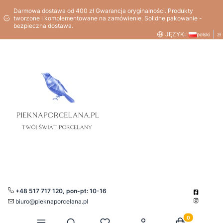
Darmowa dostawa od 400 zł Gwarancja oryginalności. Produkty
tworzone i komplementowane na zamówienie. Solidne pakowanie -
bezpieczna dostawa.
JĘZYK:
polski
zł
+48 517 717 120, pon-pt: 10-16
biuro@pieknaporcelana.pl
Produkty w kos
Otwórz wyszukiwarkę