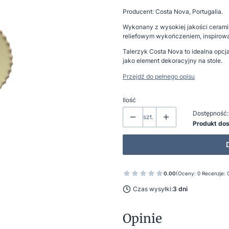
Producent: Costa Nova, Portugalia.
Wykonany z wysokiej jakości ceram
reliefowym wykończeniem, inspiro
Talerzyk Costa Nova to idealna opcj
jako element dekoracyjny na stole.
Przejdź do pełnego opisu
Ilość
Dostępność:
szt.
Produkt do
0.00
(Oceny: 0 Recenzje: 
Czas wysyłki:
3 dni
Opinie