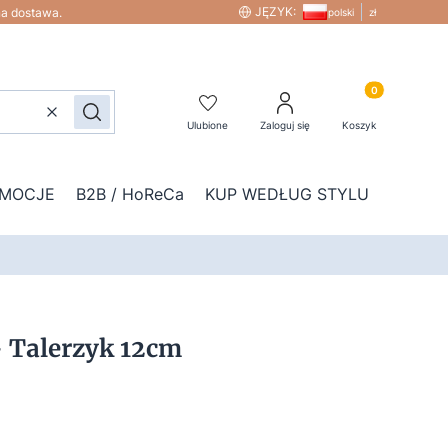
JĘZYK:
na dostawa.
polski
zł
Produkty w kos
Wyczyść
Szukaj
Ulubione
Zaloguj się
Koszyk
MOCJE
B2B / HoReCa
KUP WEDŁUG STYLU
DOD
- Talerzyk 12cm