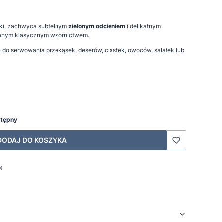
iki, zachwyca subtelnym
zielonym odcieniem
i delikatnym
wanym klasycznym wzornictwem.
a do serwowania przekąsek, deserów, ciastek, owoców, sałatek lub
stępny
DODAJ DO KOSZYKA
0)