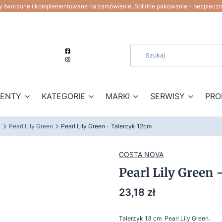
ty tworzone i komplementowane na zamówienie. Solidne pakowanie - bezpiecz
ZENTY
KATEGORIE
MARKI
SERWISY
PRO
L
Pearl Lily Green
Pearl Lily Green - Talerzyk 12cm
COSTA NOVA
Pearl Lily Green 
Cena
23,18 zł
Talerzyk 13 cm Pearl Lily Green.