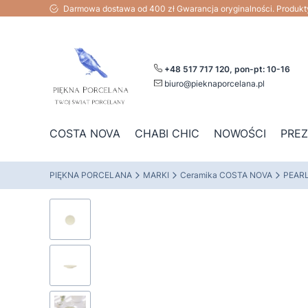
Darmowa dostawa od 400 zł Gwarancja oryginalności. Produk
+48 517 717 120, pon-pt: 10-16
biuro@pieknaporcelana.pl
COSTA NOVA
CHABI CHIC
NOWOŚCI
PRE
PIĘKNA PORCELANA
MARKI
Ceramika COSTA NOVA
PEAR