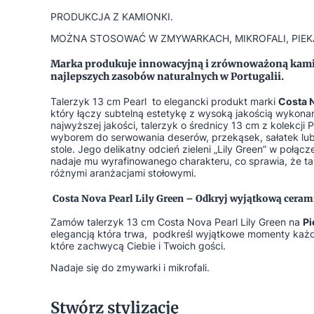
PRODUKCJA Z KAMIONKI.
MOŻNA STOSOWAĆ W ZMYWARKACH, MIKROFALI, PIEK
Marka produkuje innowacyjną i zrównoważoną kam
najlepszych zasobów naturalnych w Portugalii.
Talerzyk 13 cm Pearl to elegancki produkt marki
Costa 
który łączy subtelną estetykę z wysoką jakością wykona
najwyższej jakości, talerzyk o średnicy 13 cm z kolekcji P
wyborem do serwowania deserów, przekąsek, sałatek lub
stole. Jego delikatny odcień zieleni „Lily Green” w poł
nadaje mu wyrafinowanego charakteru, co sprawia, że tal
różnymi aranżacjami stołowymi.
Costa Nova Pearl Lily Green – Odkryj wyjątkową ceram
Zamów talerzyk 13 cm Costa Nova Pearl Lily Green na
Pi
elegancją która trwa, podkreśl wyjątkowe momenty każde
które zachwycą Ciebie i Twoich gości.
Nadaje się do zmywarki i mikrofali.
Stwórz stylizację