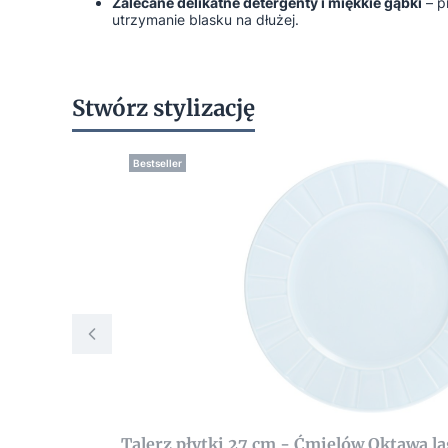
Zalecane delikatne detergenty i miękkie gąbki
– p
utrzymanie blasku na dłużej.
Stwórz stylizację
Bestseller
Talerz płytki 27 cm - Ćmielów 