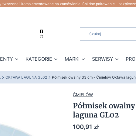
ty tworzone i komplementowane na zamówienie. Solidne pakowanie - bezpiecz
ZENTY
KATEGORIE
MARKI
SERWISY
PRO
A
OKTAWA LAGUNA GL02
Półmisek owalny 33 cm - Ćmielów Oktawa lagu
ĆMIELÓW
Półmisek owalny
laguna GL02
Cena
100,91 zł