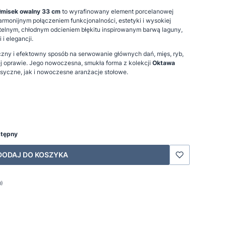
łmisek owalny 33 cm
to wyrafinowany element porcelanowej
rmonijnym połączeniem funkcjonalności, estetyki i wysokiej
telnym, chłodnym odcieniem błękitu inspirowanym barwą laguny,
 i elegancji.
czny i efektowny sposób na serwowanie głównych dań, mięs, ryb,
 oprawie. Jego nowoczesna, smukła forma z kolekcji
Oktawa
syczne, jak i nowoczesne aranżacje stołowe.
stępny
DODAJ DO KOSZYKA
0)