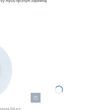
rzy myciu ręcznym zapewnią
Oktawa laguna GL02