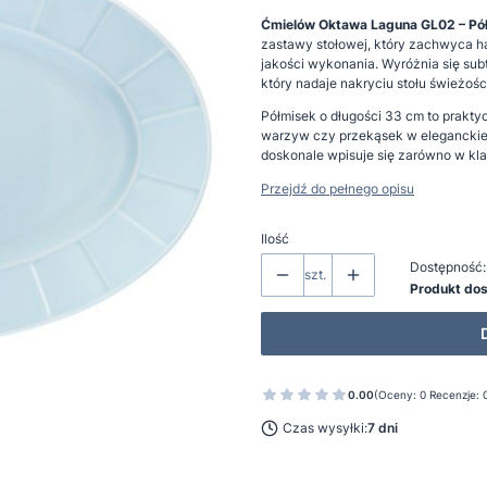
Ćmielów Oktawa Laguna GL02 – Pó
zastawy stołowej, który zachwyca ha
jakości wykonania. Wyróżnia się sub
który nadaje nakryciu stołu świeżości
Półmisek o długości 33 cm to prakty
warzyw czy przekąsek w eleganckiej
doskonale wpisuje się zarówno w kla
Przejdź do pełnego opisu
Ilość
Dostępność:
szt.
Produkt do
0.00
(Oceny: 0 Recenzje: 
Czas wysyłki:
7 dni