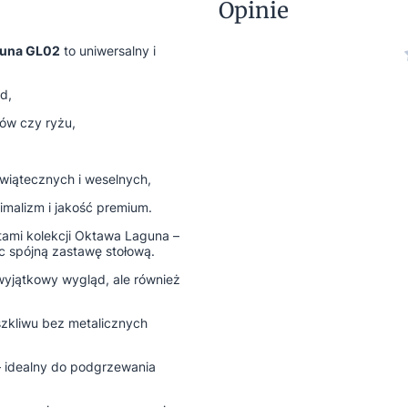
Opinie
guna GL02
to uniwersalny i
d,
ów czy ryżu,
świątecznych i weselnych,
nimalizm i jakość premium.
tami kolekcji Oktawa Laguna –
ąc spójną zastawę stołową.
 wyjątkowy wygląd, ale również
szkliwu bez metalicznych
 idealny do podgrzewania