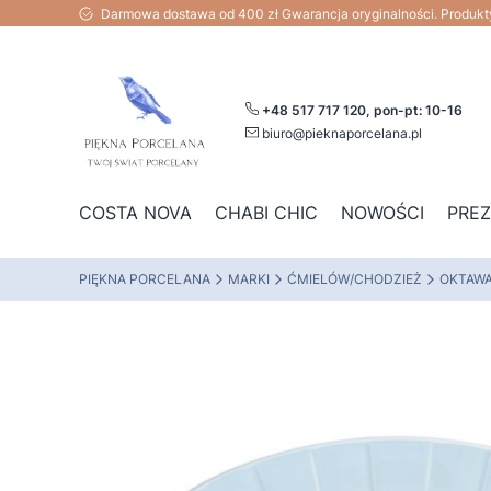
Darmowa dostawa od 400 zł Gwarancja oryginalności. Produk
+48 517 717 120, pon-pt: 10-16
biuro@pieknaporcelana.pl
COSTA NOVA
CHABI CHIC
NOWOŚCI
PRE
PIĘKNA PORCELANA
MARKI
ĆMIELÓW/CHODZIEŻ
OKTAW