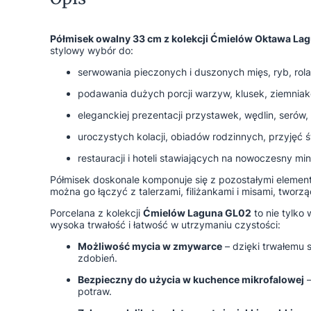
Półmisek owalny 33 cm z kolekcji Ćmielów Oktawa La
stylowy wybór do:
serwowania pieczonych i duszonych mięs, ryb, rola
podawania dużych porcji warzyw, klusek, ziemniak
eleganckiej prezentacji przystawek, wędlin, serów,
uroczystych kolacji, obiadów rodzinnych, przyjęć 
restauracji i hoteli stawiających na nowoczesny mi
Półmisek doskonale komponuje się z pozostałymi elemen
można go łączyć z talerzami, filiżankami i misami, tworz
Porcelana z kolekcji
Ćmielów Laguna GL02
to nie tylko
wysoka trwałość i łatwość w utrzymaniu czystości:
Możliwość mycia w zmywarce
– dzięki trwałemu 
zdobień.
Bezpieczny do użycia w kuchence mikrofalowej
–
potraw.