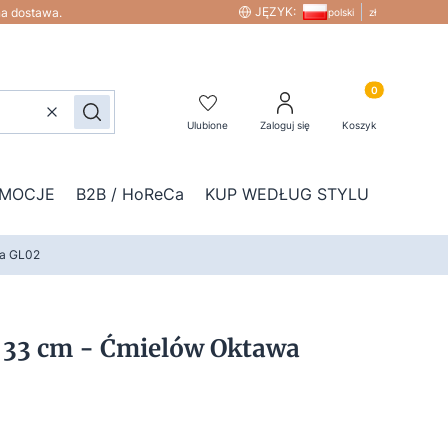
JĘZYK:
na dostawa.
polski
zł
Produkty w kos
Wyczyść
Szukaj
Ulubione
Zaloguj się
Koszyk
MOCJE
B2B / HoReCa
KUP WEDŁUG STYLU
DOD
na GL02
 33 cm - Ćmielów Oktawa