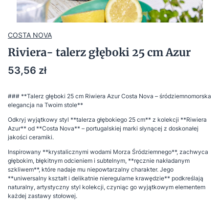
COSTA NOVA
Riviera- talerz głęboki 25 cm Azur
Cena
53,56 zł
### **Talerz głęboki 25 cm Riwiera Azur Costa Nova – śródziemnomorska
elegancja na Twoim stole**
Odkryj wyjątkowy styl **talerza głębokiego 25 cm** z kolekcji **Riwiera
Azur** od **Costa Nova** – portugalskiej marki słynącej z doskonałej
jakości ceramiki.
Inspirowany **krystalicznymi wodami Morza Śródziemnego**, zachwyca
głębokim, błękitnym odcieniem i subtelnym, **ręcznie nakładanym
szkliwem**, które nadaje mu niepowtarzalny charakter. Jego
**uniwersalny kształt i delikatnie nieregularne krawędzie** podkreślają
naturalny, artystyczny styl kolekcji, czyniąc go wyjątkowym elementem
każdej zastawy stołowej.