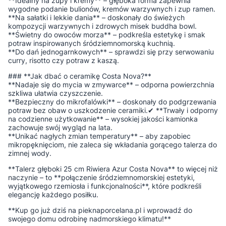
**Idealny na zupy i kremy** – głęboka forma zapewnia
wygodne podanie bulionów, kremów warzywnych i zup ramen.
**Na sałatki i lekkie dania** – doskonały do świeżych
kompozycji warzywnych i zdrowych misek buddha bowl.
**Świetny do owoców morza** – podkreśla estetykę i smak
potraw inspirowanych śródziemnomorską kuchnią.
**Do dań jednogarnkowych** – sprawdzi się przy serwowaniu
curry, risotto czy potraw z kaszą.
### **Jak dbać o ceramikę Costa Nova?**
**Nadaje się do mycia w zmywarce** – odporna powierzchnia
szkliwa ułatwia czyszczenie.
**Bezpieczny do mikrofalówki** – doskonały do podgrzewania
potraw bez obaw o uszkodzenie ceramiki.✔ **Trwały i odporny
na codzienne użytkowanie** – wysokiej jakości kamionka
zachowuje swój wygląd na lata.
**Unikać nagłych zmian temperatury** – aby zapobiec
mikropęknięciom, nie zaleca się wkładania gorącego talerza do
zimnej wody.
**Talerz głęboki 25 cm Riwiera Azur Costa Nova** to więcej niż
naczynie – to **połączenie śródziemnomorskiej estetyki,
wyjątkowego rzemiosła i funkcjonalności**, które podkreśli
elegancję każdego posiłku.
**Kup go już dziś na pieknaporcelana.pl i wprowadź do
swojego domu odrobinę nadmorskiego klimatu!**