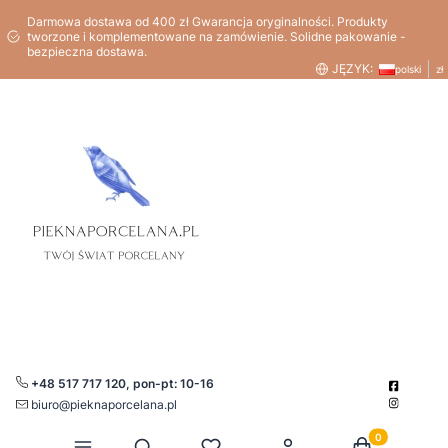
Darmowa dostawa od 400 zł Gwarancja oryginalności. Produkty
tworzone i komplementowane na zamówienie. Solidne pakowanie -
bezpieczna dostawa.
JĘZYK:
polski
zł
+48 517 717 120, pon-pt: 10-16
biuro@pieknaporcelana.pl
Produkty w kos
Otwórz wyszukiwarkę