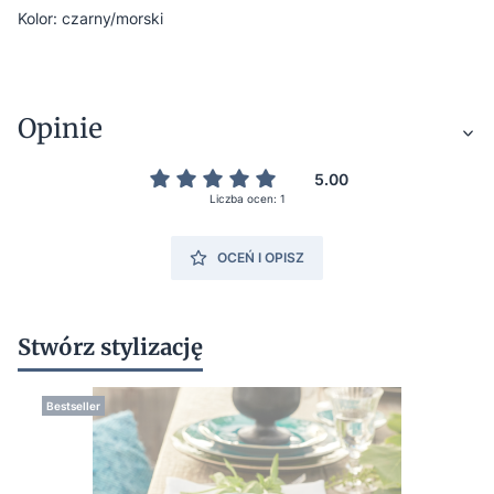
Kolor: czarny/morski
Opinie
5.00
Liczba ocen: 1
OCEŃ I OPISZ
Stwórz stylizację
Bestseller