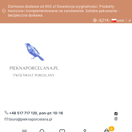
Darmowa dostawa od 400 zł Gwarancja oryginalności. Produkty
tworzone i komplementowane na zamówienie. Solidne pakowanie -
bezpieczna dostawa.
JĘZYK:
polski
zł
+48 517 717 120, pon-pt: 10-16
biuro@pieknaporcelana.pl
Produkty w kos
Otwórz wyszukiwarkę