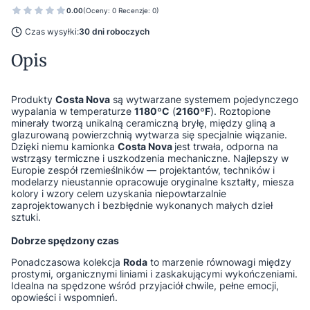
0.00
(Oceny: 0 Recenzje: 0)
Czas wysyłki:
30 dni roboczych
Opis
Produkty
Costa Nova
są wytwarzane systemem pojedynczego
wypalania w temperaturze
1180ºC
(
2160ºF
). Roztopione
minerały tworzą unikalną ceramiczną bryłę, między gliną a
glazurowaną powierzchnią wytwarza się specjalnie wiązanie.
Dzięki niemu kamionka
Costa Nova
jest trwała, odporna na
wstrząsy termiczne i uszkodzenia mechaniczne. Najlepszy w
Europie zespół rzemieślników — projektantów, techników i
modelarzy nieustannie opracowuje oryginalne kształty, miesza
kolory i wzory celem uzyskania niepowtarzalnie
zaprojektowanych i bezbłędnie wykonanych małych dzieł
sztuki.
Dobrze spędzony czas
Ponadczasowa kolekcja
Roda
to marzenie równowagi między
prostymi, organicznymi liniami i zaskakującymi wykończeniami.
Idealna na spędzone wśród przyjaciół chwile, pełne emocji,
opowieści i wspomnień.