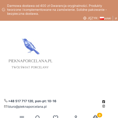
Darmowa dostawa od 400 zł Gwarancja oryginalności. Produkty
tworzone i komplementowane na zamówienie. Solidne pakowanie -
bezpieczna dostawa.
JĘZYK:
polski
zł
+48 517 717 120, pon-pt: 10-16
biuro@pieknaporcelana.pl
Produkty w kos
Otwórz wyszukiwarkę