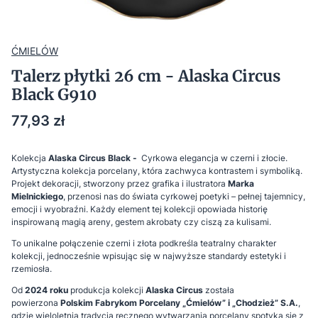
ĆMIELÓW
Talerz płytki 26 cm - Alaska Circus
Black G910
Cena
77,93 zł
Kolekcja
Alaska Circus Black -
Cyrkowa elegancja w czerni i złocie.
Artystyczna kolekcja porcelany, która zachwyca kontrastem i symboliką.
Projekt dekoracji, stworzony przez grafika i ilustratora
Marka
Mielnickiego
, przenosi nas do świata cyrkowej poetyki – pełnej tajemnicy,
emocji i wyobraźni. Każdy element tej kolekcji opowiada historię
inspirowaną magią areny, gestem akrobaty czy ciszą za kulisami.
To unikalne połączenie czerni i złota podkreśla teatralny charakter
kolekcji, jednocześnie wpisując się w najwyższe standardy estetyki i
rzemiosła.
Od
2024 roku
produkcja kolekcji
Alaska Circus
została
powierzona
Polskim Fabrykom Porcelany „Ćmielów” i „Chodzież” S.A.
,
gdzie wieloletnia tradycja ręcznego wytwarzania porcelany spotyka się z