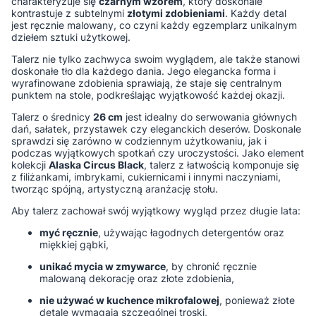
charakteryzuje się
czarnym wzorem
, który doskonale
kontrastuje z subtelnymi
złotymi zdobieniami
. Każdy detal
jest ręcznie malowany, co czyni każdy egzemplarz unikalnym
dziełem sztuki użytkowej.
Talerz nie tylko zachwyca swoim wyglądem, ale także stanowi
doskonałe tło dla każdego dania. Jego elegancka forma i
wyrafinowane zdobienia sprawiają, że staje się centralnym
punktem na stole, podkreślając wyjątkowość każdej okazji.
Talerz o średnicy
26 cm
jest idealny do serwowania głównych
dań, sałatek, przystawek czy eleganckich deserów. Doskonale
sprawdzi się zarówno w codziennym użytkowaniu, jak i
podczas wyjątkowych spotkań czy uroczystości. Jako element
kolekcji
Alaska Circus Black
, talerz z łatwością komponuje się
z filiżankami, imbrykami, cukiernicami i innymi naczyniami,
tworząc spójną, artystyczną aranżację stołu.
Aby talerz zachował swój wyjątkowy wygląd przez długie lata:
myć ręcznie
, używając łagodnych detergentów oraz
miękkiej gąbki,
unikać mycia w zmywarce
, by chronić ręcznie
malowaną dekorację oraz złote zdobienia,
nie używać w kuchence mikrofalowej
, ponieważ złote
detale wymagają szczególnej troski,