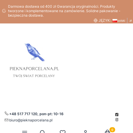
Darmowa dostawa od 400 zł Gwarancja oryginalności. Produkty
tworzone i komplementowane na zamówienie. Solidne pakowanie -
bezpieczna dostawa.
JĘZYK:
polski
zł
+48 517 717 120, pon-pt: 10-16
biuro@pieknaporcelana.pl
Produkty w kos
Otwórz wyszukiwarkę