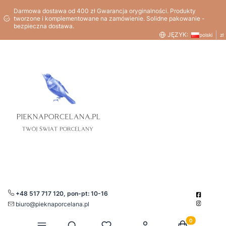
Darmowa dostawa od 400 zł Gwarancja oryginalności. Produkty
tworzone i komplementowane na zamówienie. Solidne pakowanie -
bezpieczna dostawa.
JĘZYK:
polski
zł
+48 517 717 120, pon-pt: 10-16
biuro@pieknaporcelana.pl
Produkty w kos
Otwórz wyszukiwarkę