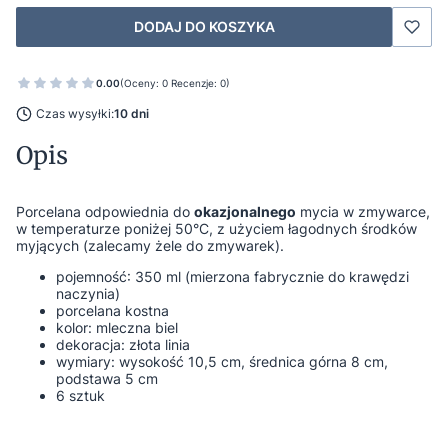
DODAJ DO KOSZYKA
0.00
(Oceny: 0 Recenzje: 0)
Czas wysyłki:
10 dni
Opis
Porcelana odpowiednia do
okazjonalnego
mycia w zmywarce,
w temperaturze poniżej 50°C, z użyciem łagodnych środków
myjących (zalecamy żele do zmywarek).
pojemność: 350 ml (mierzona fabrycznie do krawędzi
naczynia)
porcelana kostna
kolor: mleczna biel
dekoracja: złota linia
wymiary: wysokość 10,5 cm, średnica górna 8 cm,
podstawa 5 cm
6 sztuk