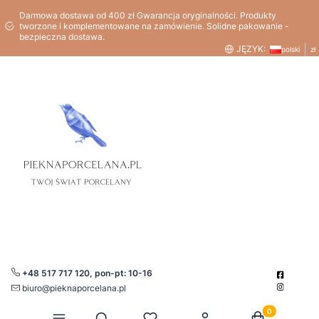
Darmowa dostawa od 400 zł Gwarancja oryginalności. Produkty
tworzone i komplementowane na zamówienie. Solidne pakowanie -
bezpieczna dostawa.
JĘZYK:
polski
zł
+48 517 717 120, pon-pt: 10-16
biuro@pieknaporcelana.pl
Produkty w kos
Otwórz wyszukiwarkę