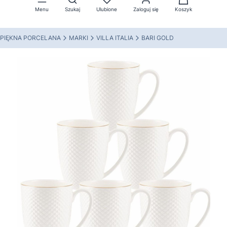
Menu
Szukaj
Ulubione
Zaloguj się
Koszyk
PIĘKNA PORCELANA
MARKI
VILLA ITALIA
BARI GOLD