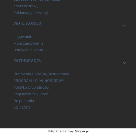
Koszt dostawy
Reklamacje i zwroty
MOJE KONTO
Logowanie
Moje zamówienia
Ustawienia konta
INFORMACJE
Hurtownia HoReCa/Gastronomia
PROGRAM LOJALNOŚCIOWY
Polityka prywatności
Regulamin zakupów
Do pobrania
KONTAKT
Sklep internetowy
Shoper.pl