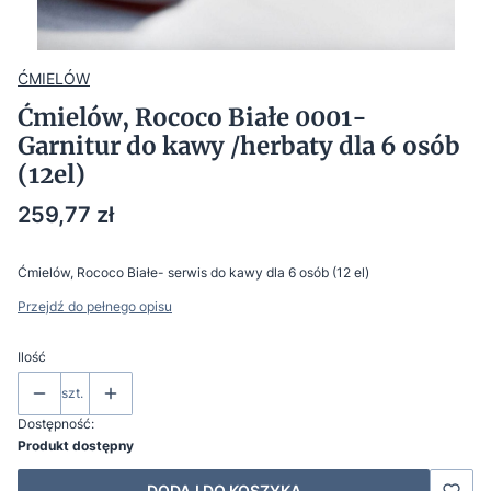
ĆMIELÓW
Ćmielów, Rococo Białe 0001-
Garnitur do kawy /herbaty dla 6 osób
(12el)
Cena
259,77 zł
Ćmielów, Rococo Białe- serwis do kawy dla 6 osób (12 el)
Przejdź do pełnego opisu
Ilość
szt.
Dostępność:
Produkt dostępny
DODAJ DO KOSZYKA