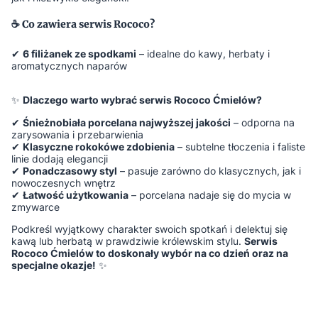
☕
Co zawiera serwis Rococo?
✔
6 filiżanek ze spodkami
– idealne do kawy, herbaty i
aromatycznych naparów
✨
Dlaczego warto wybrać serwis Rococo Ćmielów?
✔
Śnieżnobiała porcelana najwyższej jakości
– odporna na
zarysowania i przebarwienia
✔
Klasyczne rokokówe zdobienia
– subtelne tłoczenia i faliste
linie dodają elegancji
✔
Ponadczasowy styl
– pasuje zarówno do klasycznych, jak i
nowoczesnych wnętrz
✔
Łatwość użytkowania
– porcelana nadaje się do mycia w
zmywarce
Podkreśl wyjątkowy charakter swoich spotkań i delektuj się
kawą lub herbatą w prawdziwie królewskim stylu.
Serwis
Rococo Ćmielów to doskonały wybór na co dzień oraz na
specjalne okazje!
✨