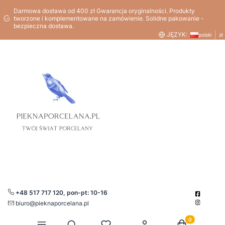
Darmowa dostawa od 400 zł Gwarancja oryginalności. Produkty
tworzone i komplementowane na zamówienie. Solidne pakowanie -
bezpieczna dostawa.
JĘZYK:
polski
zł
+48 517 717 120, pon-pt: 10-16
biuro@pieknaporcelana.pl
Produkty w kos
Otwórz wyszukiwarkę