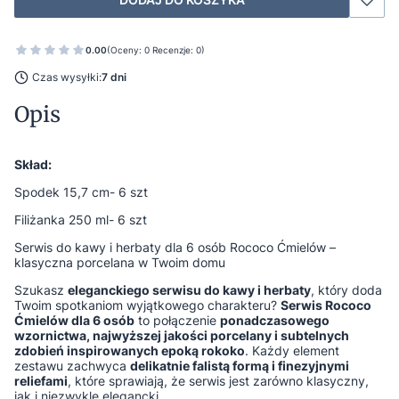
0.00
(Oceny: 0 Recenzje: 0)
Czas wysyłki:
7 dni
Opis
Skład:
Spodek 15,7 cm- 6 szt
Filiżanka 250 ml- 6 szt
Serwis do kawy i herbaty dla 6 osób Rococo Ćmielów –
klasyczna porcelana w Twoim domu
Szukasz
eleganckiego serwisu do kawy i herbaty
, który doda
Twoim spotkaniom wyjątkowego charakteru?
Serwis Rococo
Ćmielów dla 6 osób
to połączenie
ponadczasowego
wzornictwa, najwyższej jakości porcelany i subtelnych
zdobień inspirowanych epoką rokoko
. Każdy element
zestawu zachwyca
delikatnie falistą formą i finezyjnymi
reliefami
, które sprawiają, że serwis jest zarówno klasyczny,
jak i niezwykle elegancki.