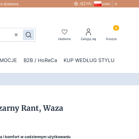
JĘZYK:
na dostawa.
polski
zł
Produkty w kos
Wyczyść
Szukaj
Ulubione
Zaloguj się
Koszyk
MOCJE
B2B / HoReCa
KUP WEDŁUG STYLU
DOD
zarny Rant, Waza
ja i komfort w codziennym użytkowaniu