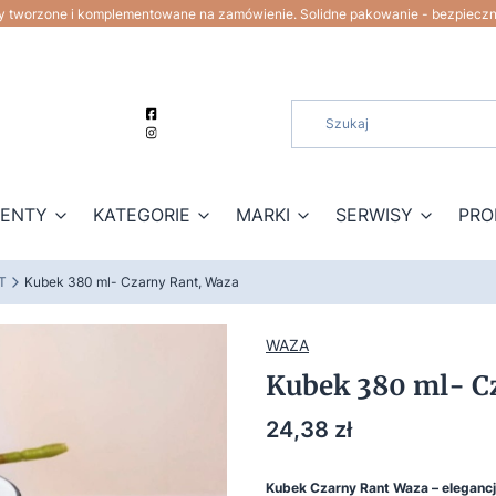
ty tworzone i komplementowane na zamówienie. Solidne pakowanie - bezpiecz
ZENTY
KATEGORIE
MARKI
SERWISY
PRO
T
Kubek 380 ml- Czarny Rant, Waza
WAZA
Kubek 380 ml- C
Cena
24,38 zł
Kubek Czarny Rant Waza – eleganc