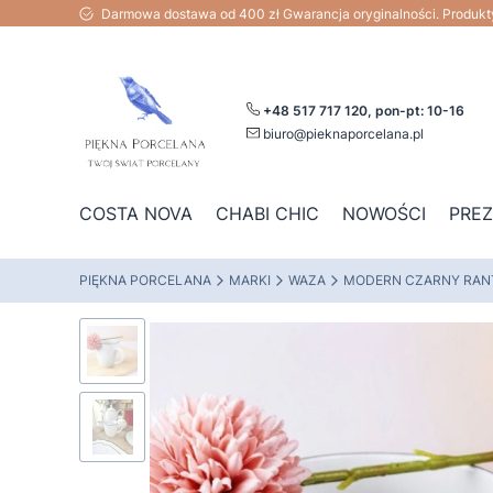
Darmowa dostawa od 400 zł Gwarancja oryginalności. Produk
+48 517 717 120, pon-pt: 10-16
biuro@pieknaporcelana.pl
COSTA NOVA
CHABI CHIC
NOWOŚCI
PRE
PIĘKNA PORCELANA
MARKI
WAZA
MODERN CZARNY RAN