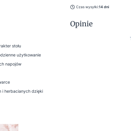
Czas wysyłki:
14 dni
Opinie
akter stołu
codzienne użytkowanie
ych napojów
warce
 i herbacianych dzięki