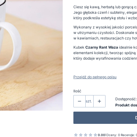
Ciesz się kawą, herbatą lub gorącą 
Jego głęboka czerń i subtelny, eleg
który podkreśla estetykę stołu i wzb
Wykonany z wysokiej jakości porcela
w utrzymaniu czystości. Doskonale sp
w kawiarniach, restauracjach czy ho
Kubek
Czarny Rant Waza
idealnie ko
elementami kolekcji, tworząc spójną
który dodaje wyrafinowania codzien
Przejdź do pełnego opisu
Ilość
Dostępność:
szt.
Produkt do
0.00
(Oceny: 0 Recenzje: 