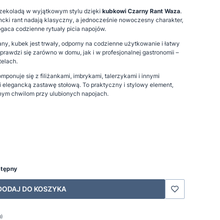
czekoladą w wyjątkowym stylu dzięki
kubkowi Czarny Rant Waza
.
ancki rant nadają klasyczny, a jednocześnie nowoczesny charakter,
ogaca codzienne rytuały picia napojów.
ny, kubek jest trwały, odporny na codzienne użytkowanie i łatwy
rawdzi się zarówno w domu, jak i w profesjonalnej gastronomii –
telach.
mponuje się z filiżankami, imbrykami, talerzykami i innymi
 i elegancką zastawę stołową. To praktyczny i stylowy element,
nym chwilom przy ulubionych napojach.
stępny
DODAJ DO KOSZYKA
0)