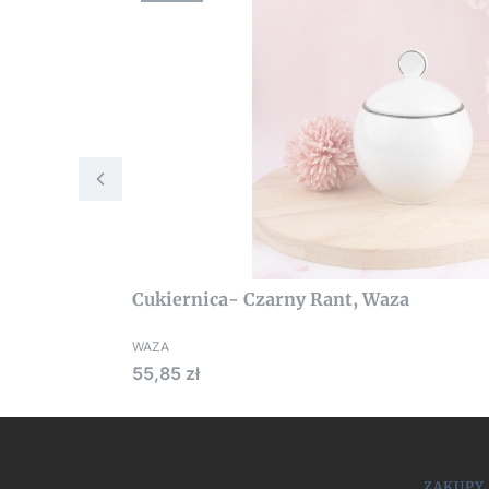
Cukiernica- Czarny Rant, Waza
WAZA
Cena
55,85 zł
ZAKUPY