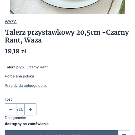
WAZA
Talerz przystawkowy 20,5cm -Czarny
Rant, Waza
Cena
19,19 zł
Talerz płytki Czarny Rant
Porcelana polska
Przejdź do pełnego opisu
Ilość
szt.
Dostępność:
dostępny na zamówienie