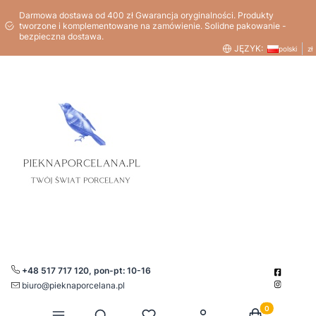
Darmowa dostawa od 400 zł Gwarancja oryginalności. Produkty
tworzone i komplementowane na zamówienie. Solidne pakowanie -
bezpieczna dostawa.
JĘZYK:
polski
zł
+48 517 717 120, pon-pt: 10-16
biuro@pieknaporcelana.pl
Produkty w kos
Otwórz wyszukiwarkę