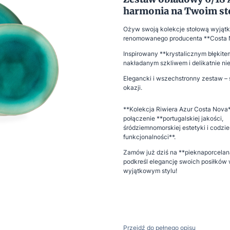
harmonia na Twoim st
Ożyw swoją kolekcje stołową wyjąt
renomowanego producenta **Costa 
Inspirowany **krystalicznym błękit
nakładanym szkliwem i delikatnie ni
Elegancki i wszechstronny zestaw – 
okazji.
**Kolekcja Riwiera Azur Costa Nova*
połączenie **portugalskiej jakości,
śródziemnomorskiej estetyki i codzie
funkcjonalności**.
Zamów już dziś na **pieknaporcelana
podkreśl elegancję swoich posiłków
wyjątkowym stylu!
Przejdź do pełnego opisu