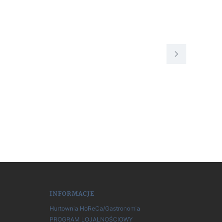
INFORMACJE
Hurtownia HoReCa/Gastronomia
PROGRAM LOJALNOŚCIOWY