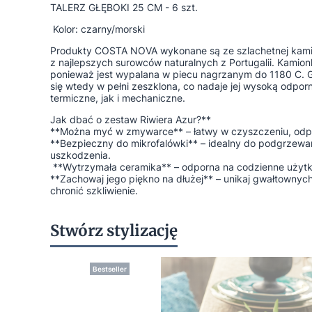
TALERZ GŁĘBOKI 25 CM - 6 szt.
Kolor: czarny/morski
Produkty COSTA NOVA wykonane są ze szlachetnej kamio
z najlepszych surowców naturalnych z Portugalii. Kamionk
ponieważ jest wypalana w piecu nagrzanym do 1180 C. G
się wtedy w pełni zeszklona, co nadaje jej wysoką odpor
termiczne, jak i mechaniczne.
Jak dbać o zestaw Riwiera Azur?**
**Można myć w zmywarce** – łatwy w czyszczeniu, odpo
**Bezpieczny do mikrofalówki** – idealny do podgrzewa
uszkodzenia.
**Wytrzymała ceramika** – odporna na codzienne użytk
**Zachowaj jego piękno na dłużej** – unikaj gwałtownyc
chronić szkliwienie.
Stwórz stylizację
Bestseller