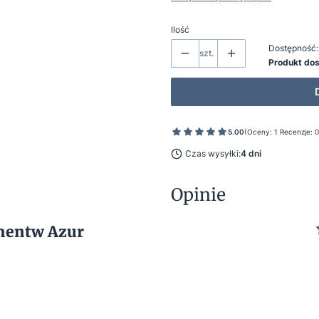
Ilość
Dostępność:
szt.
Produkt do
5.00
(Oceny: 1 Recenzje: 0
Czas wysyłki:
4 dni
Opinie
ementw Azur