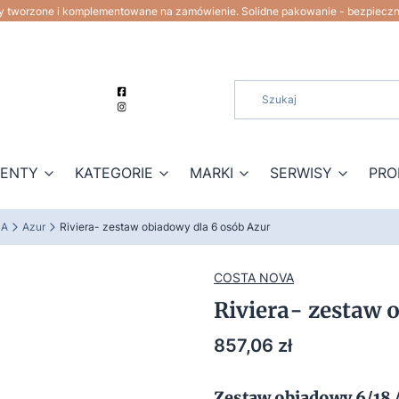
ty tworzone i komplementowane na zamówienie. Solidne pakowanie - bezpiecz
ZENTY
KATEGORIE
MARKI
SERWISY
PRO
RA
Azur
Riviera- zestaw obiadowy dla 6 osób Azur
COSTA NOVA
Riviera- zestaw 
Cena
857,06 zł
Zestaw obiadowy 6/18