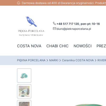
Darmowa dostawa od 400 zł Gwarancja oryginalności. Produk
+48 517 717 120, pon-pt: 10-16
biuro@pieknaporcelana.pl
COSTA NOVA
CHABI CHIC
NOWOŚCI
PRE
PIĘKNA PORCELANA
MARKI
Ceramika COSTA NOVA
RIVIE