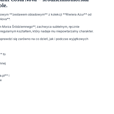
ole.
kowym **zestawem obiadowym** z kolekcji **Riwiera Azur** od
Nova**.
em Morza Śródziemnego**, zachwyca subtelnym, ręcznie
eregularnym kształtem, który nadaje mu niepowtarzalny charakter.
sprawdzi się zarówno na co dzień, jak i podczas wyjątkowych
* to
nnej
.pl** i
 w