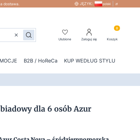
JĘZYK:
na dostawa.
polski
zł
Produkty w kos
Wyczyść
Szukaj
Ulubione
Zaloguj się
Koszyk
MOCJE
B2B / HoReCa
KUP WEDŁUG STYLU
DOD
obiadowy dla 6 osób Azur
 Azur Costa Nova – śródziemnomorska