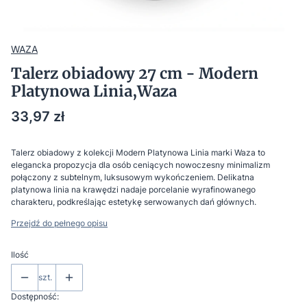
WAZA
Talerz obiadowy 27 cm - Modern
Platynowa Linia,Waza
Cena
33,97 zł
Talerz obiadowy z kolekcji Modern Platynowa Linia marki Waza to
elegancka propozycja dla osób ceniących nowoczesny minimalizm
połączony z subtelnym, luksusowym wykończeniem. Delikatna
platynowa linia na krawędzi nadaje porcelanie wyrafinowanego
charakteru, podkreślając estetykę serwowanych dań głównych.
Przejdź do pełnego opisu
Ilość
szt.
Dostępność: