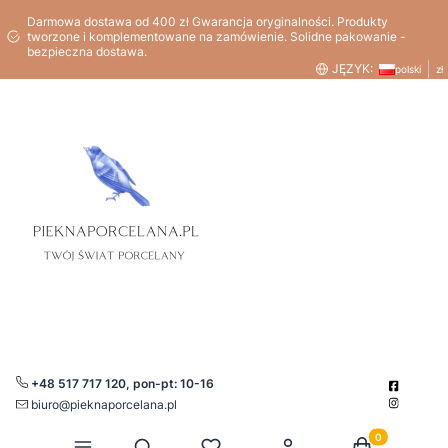
Darmowa dostawa od 400 zł Gwarancja oryginalności. Produkty
tworzone i komplementowane na zamówienie. Solidne pakowanie -
bezpieczna dostawa.
JĘZYK:
polski
zł
+48 517 717 120, pon-pt: 10-16
biuro@pieknaporcelana.pl
Produkty w kos
Otwórz wyszukiwarkę