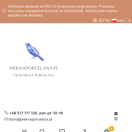
Darmowa dostawa od 400 zł Gwarancja oryginalności. Produkty
tworzone i komplementowane na zamówienie. Solidne pakowanie -
bezpieczna dostawa.
JĘZYK:
polski
zł
+48 517 717 120, pon-pt: 10-16
biuro@pieknaporcelana.pl
Produkty w kos
Otwórz wyszukiwarkę