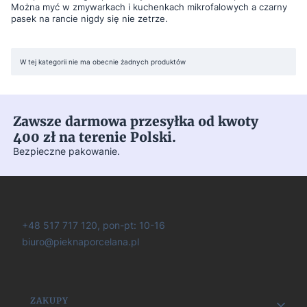
Można myć w zmywarkach i kuchenkach mikrofalowych a czarny
pasek na rancie nigdy się nie zetrze.
Lista produktów
W tej kategorii nie ma obecnie żadnych produktów
Zawsze darmowa przesyłka od kwoty
400 zł na terenie Polski.
Bezpieczne pakowanie.
+48 517 717 120, pon-pt: 10-16
biuro@pieknaporcelana.pl
Linki w stopce
ZAKUPY