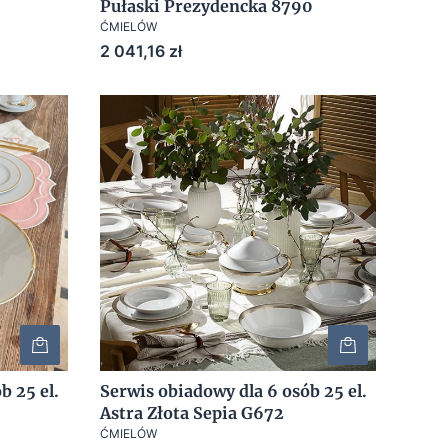
Pułaski Prezydencka 8790
ĆMIELÓW
Cena
2 041,16 zł
b 25 el.
Serwis obiadowy dla 6 osób 25 el.
Astra Złota Sepia G672
ĆMIELÓW