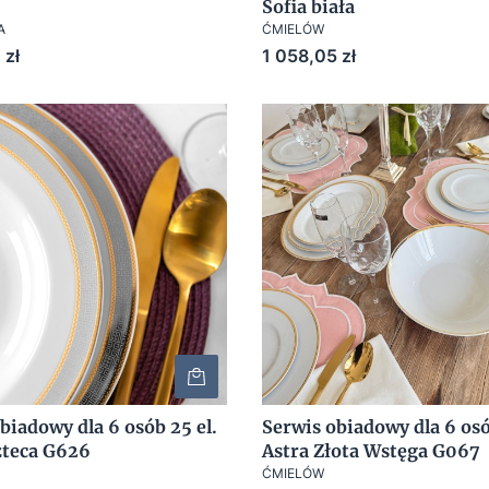
Sofia biała
A
ĆMIELÓW
Cena
 zł
1 058,05 zł
biadowy dla 6 osób 25 el.
Serwis obiadowy dla 6 osó
zteca G626
Astra Złota Wstęga G067
ĆMIELÓW