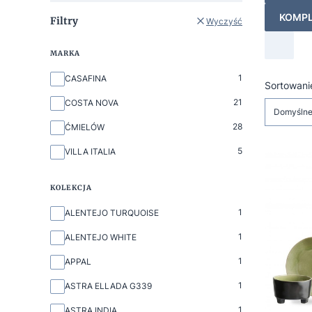
KOMPL
Filtry
Wyczyść
MARKA
Marka
1
CASAFINA
Lista
Sortowani
21
COSTA NOVA
Domyśln
28
ĆMIELÓW
5
VILLA ITALIA
KOLEKCJA
Kolekcja
1
ALENTEJO TURQUOISE
1
ALENTEJO WHITE
1
APPAL
1
ASTRA ELLADA G339
1
ASTRA INDIA