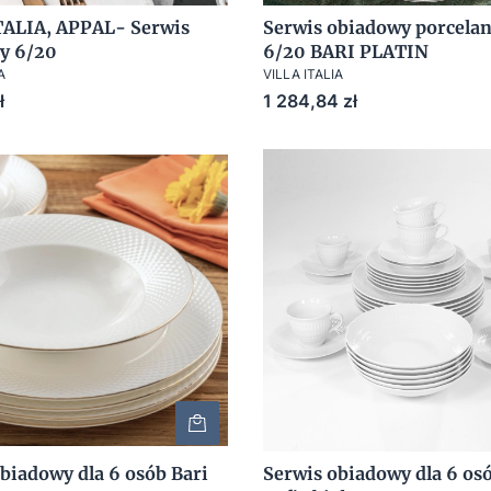
TALIA, APPAL- Serwis
Serwis obiadowy porcela
y 6/20
6/20 BARI PLATIN
A
VILLA ITALIA
Cena
ł
1 284,84 zł
biadowy dla 6 osób Bari
Serwis obiadowy dla 6 osó