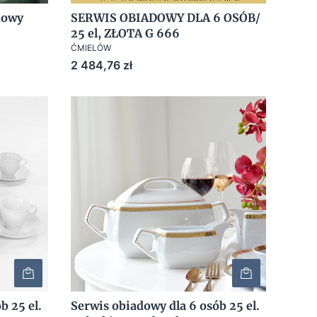
nowy
SERWIS OBIADOWY DLA 6 OSÓB/
25 el, ZŁOTA G 666
ĆMIELÓW
Cena
2 484,76 zł
b 25 el.
Serwis obiadowy dla 6 osób 25 el.