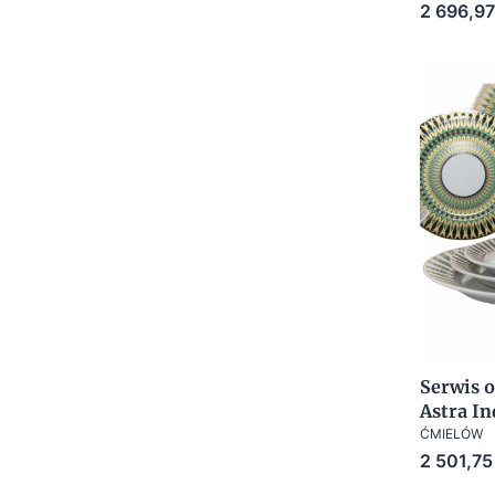
Cena
2 696,97
Serwis o
Astra In
ĆMIELÓW
Cena
2 501,75 