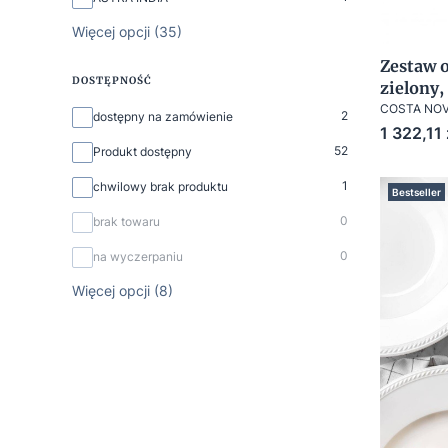
Więcej opcji (35)
Zestaw 
DOSTĘPNOŚĆ
zielony,
COSTA NO
Dostępność
2
dostępny na zamówienie
Cena
1 322,11 
52
Produkt dostępny
1
chwilowy brak produktu
Bestseller
0
brak towaru
0
na wyczerpaniu
Więcej opcji (8)