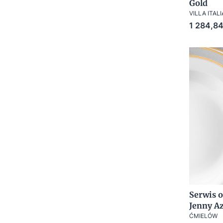
Gold
VILLA ITALI
Cena
1 284,84
Serwis o
Jenny A
ĆMIELÓW