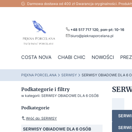
Darmowa dostawa od 400 zł Gwarancja oryginalności. Produk
+48 517 717 120, pon-pt: 10-16
biuro@pieknaporcelana.pl
COSTA NOVA
CHABI CHIC
NOWOŚCI
PRE
PIĘKNA PORCELANA
SERWISY
SERWISY OBIADOWE DLA 6 
SERW
Podkategorie i filtry
w kategorii: SERWISY OBIADOWE DLA 6 OSÓB
Podkategorie
SERWI
Wróć do: SERWISY
SERWI
SERWISY OBIADOWE DLA 6 OSÓB