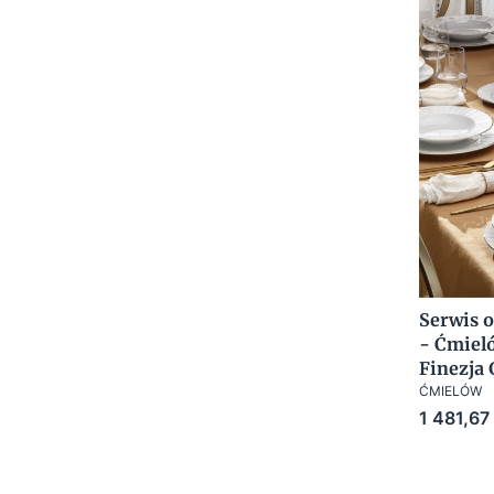
Serwis o
- Ćmiel
Finezja 
ĆMIELÓW
Cena
1 481,67 