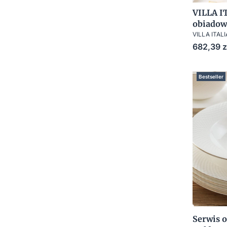
VILLA I
obiadow
VILLA ITALI
Cena
682,39 z
Bestseller
Serwis o