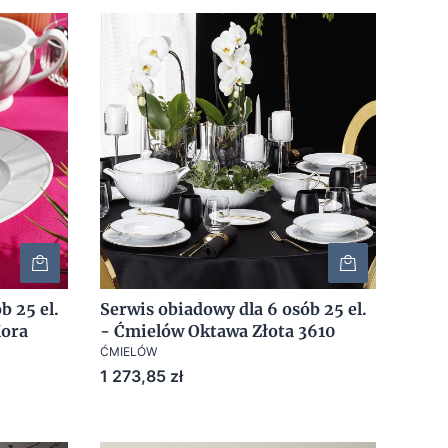
b 25 el.
Serwis obiadowy dla 6 osób 25 el.
Kora
- Ćmielów Oktawa Złota 3610
ĆMIELÓW
Cena
1 273,85 zł