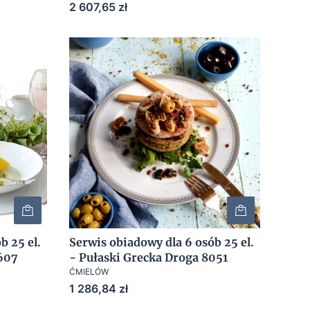
Cena
2 607,65 zł
b 25 el.
Serwis obiadowy dla 6 osób 25 el.
3607
- Pułaski Grecka Droga 8051
ĆMIELÓW
Cena
1 286,84 zł