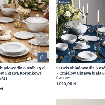
Bestseller
biadowy dla 6 osób 25 el.
Serwis obiadowy dla 6 osó
ów Oktawa Koronkowa
- Ćmielów Oktawa biała 
G311
ĆMIELÓW
Cena
1 010,09 zł
zł