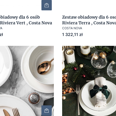
obiadowy dla 6 osób
Zestaw obiadowy dla 6 oso
 Riviera Vert , Costa Nova
Riviera Terra , Costa Nov
VA
COSTA NOVA
Cena
zł
1 322,11 zł