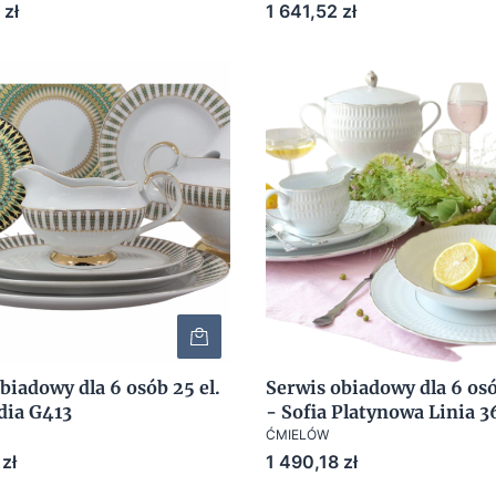
Cena
 zł
1 641,52 zł
biadowy dla 6 osób 25 el.
Serwis obiadowy dla 6 osó
dia G413
- Sofia Platynowa Linia 
ĆMIELÓW
Cena
zł
1 490,18 zł