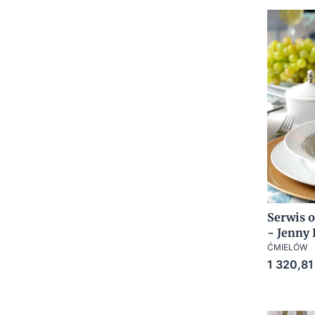
Serwis o
- Jenny 
ĆMIELÓW
Cena
1 320,81 