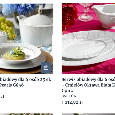
biadowy dla 6 osób 25 el.
Serwis obiadowy dla 6 osó
Pearls G856
- Ćmielów Oktawa Biała 
G902
zł
ĆMIELÓW
Cena
1 312,82 zł