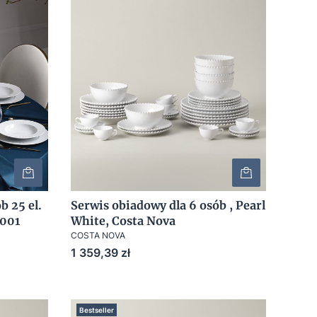
b 25 el.
Serwis obiadowy dla 6 osób , Pearl
0001
White, Costa Nova
COSTA NOVA
Cena
1 359,39 zł
Bestseller