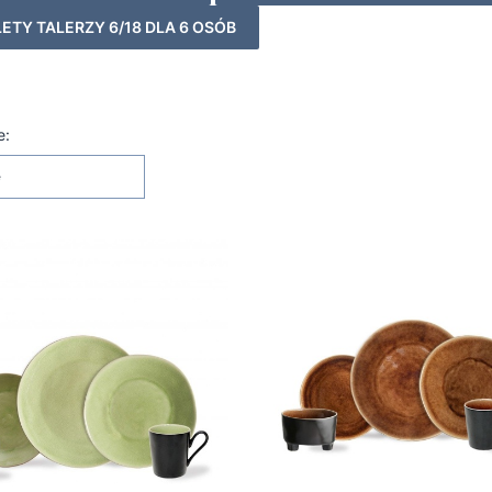
ETY TALERZY 6/18 DLA 6 OSÓB
 produktów
e:
e