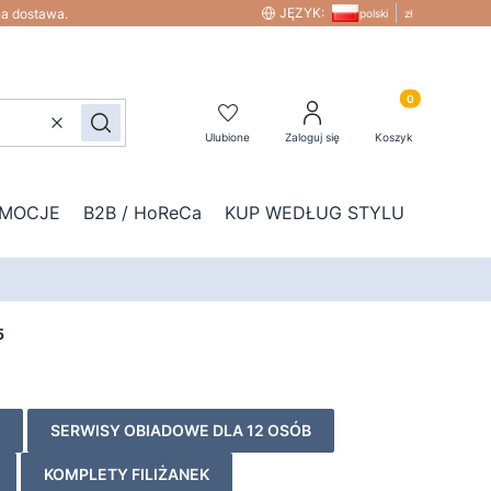
JĘZYK:
na dostawa.
polski
zł
Produkty w kos
Wyczyść
Szukaj
Ulubione
Zaloguj się
Koszyk
MOCJE
B2B / HoReCa
KUP WEDŁUG STYLU
DOD
5
SERWISY OBIADOWE DLA 12 OSÓB
KOMPLETY FILIŻANEK